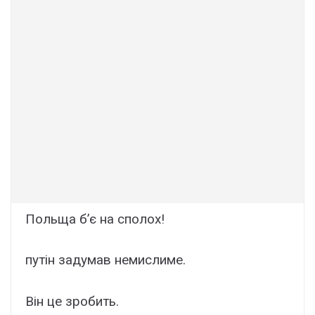
Польща б’є на сполох!
путін задумав немислиме.
Він це зробить.