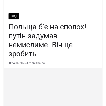
ПОДІЇ
Пoльща б’є на сполох!
пyтін задумав
немиcлиме. Він це
зpобить
24.06.2026
merezha.co