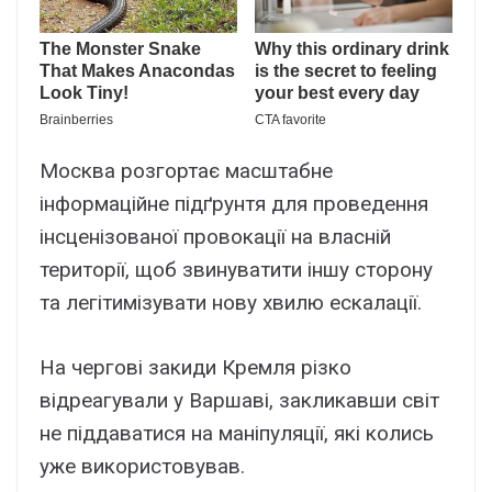
Москва розгортає масштабне
інформаційне підґрунтя для проведення
інсценізованої провокації на власній
території, щоб звинуватити іншу сторону
та легітимізувати нову хвилю ескалації.
На чергові закиди Кремля різко
відреагували у Варшаві, закликавши світ
не піддаватися на маніпуляції, які колись
уже використовував.