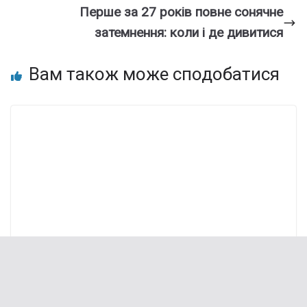
Перше за 27 років повне сонячне
затемнення: коли і де дивитися
Вам також може сподобатися
“Путін зробив помилку”: Байден і
Столтенберг послали чіткий сигнал