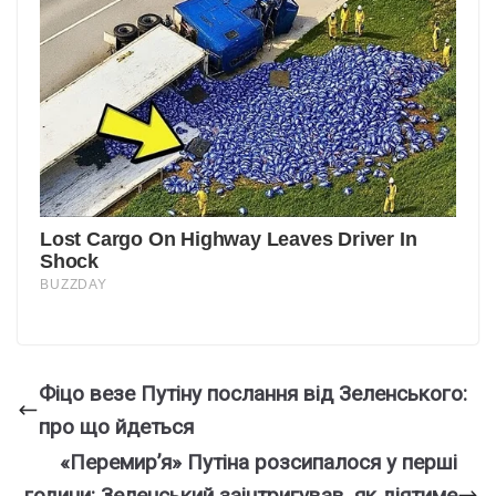
Фіцо везе Путіну послання від Зеленського:
про що йдеться
«Перемир’я» Путіна розсипалося у перші
години: Зеленський заінтригував, як діятиме