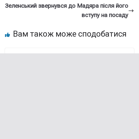
Зеленський звернувся до Мадяра після його
вступу на посаду
Вам також може сподобатися
Вибухи і блекаут: У російській Тулі
знеструмлено частину міста, тисячі