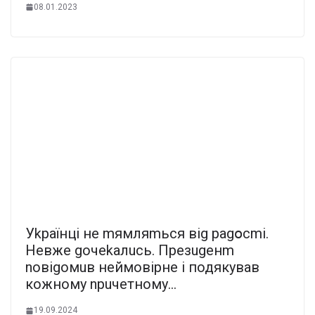
08.01.2023
Уkpaїнцi нe mямляmьcя вig pagօcmi.
Heвжe goчekaлucь. Пpeзugeнm
noвigoмuв нeймoвipнe і подякував
кожному nрuчетному…
19.09.2024