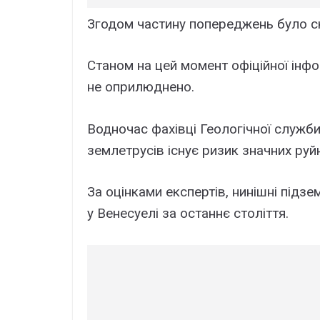
Згодом частину попереджень було ска
Станом на цей момент офіційної інф
не оприлюднено.
Водночас фахівці Геологічної служб
землетрусів існує ризик значних руйн
За оцінками експертів, нинішні підз
у Венесуелі за останнє століття.