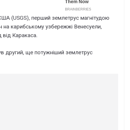
 США (USGS), перший землетрус магнітудою
н на карибському узбережжі Венесуели,
д від Каракаса.
ув другий, ще потужніший землетрус