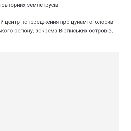
 повторних землетрусів.
ий центр попередження про цунамі оголосив
кого регіону, зокрема Віргінських островів,