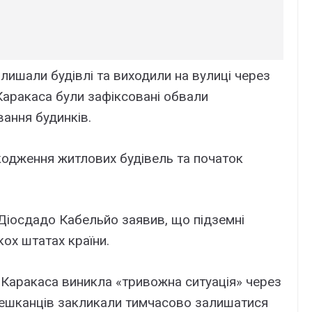
лишали будівлі та виходили на вулиці через
 Каракаса були зафіксовані обвали
вання будинків.
одження житлових будівель та початок
 Діосдадо Кабельйо заявив, що підземні
ох штатах країни.
 Каракаса виникла «тривожна ситуація» через
ешканців закликали тимчасово залишатися