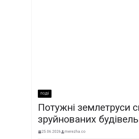
ПОДІЇ
Потужні землетруси с
зруйнованих будівель
25.06.2026
merezha.co