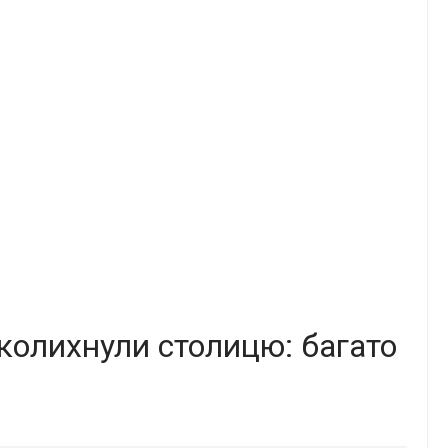
колихнули столицю: багато