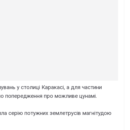
вань у столиці Каракасі, а для частини
о попередження про можливе цунамі.
ла серію потужних землетрусів магнітудою