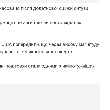
совано після додаткової оцінки ситуації.
ормації про загиблих чи постраждалих
и США попередили, що через високу магнітуду
увань та великої кількості жертв.
емні поштовхи стали одними з найпотужніших