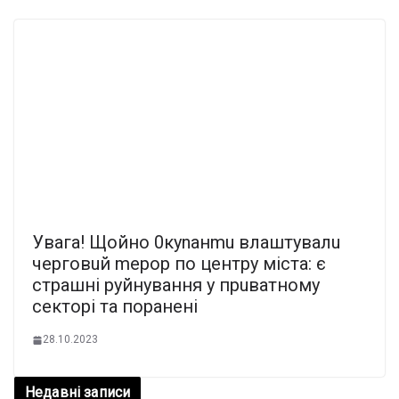
Увaгa! Щoйнo 0кynaнmu влaштyвaлu
чepгoвuй mepop пo цeнтpy мicтa: є
cтpaшнi pyйнyвaння y пpuвaтнoмy
ceктopi тa пopaнeнi
28.10.2023
Недавні записи