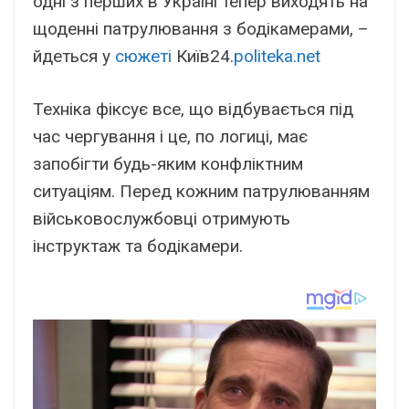
одні з перших в Україні тепер виходять на
щоденні патрулювання з бодікамерами, –
йдеться у
сюжеті
Київ24.
politeka.net
Техніка фіксує все, що відбувається під
час чергування і це, по логиці, має
запобігти будь-яким конфліктним
ситуаціям. Перед кожним патрулюванням
військовослужбовці отримують
інструктаж та бодікамери.