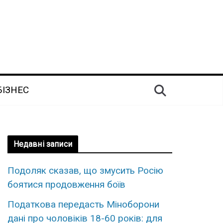
БІЗНЕС
Недавні записи
Подоляк сказав, що змусить Росію
боятися продовження боїв
Податкова передасть Міноборони
дані про чоловіків 18-60 років: для