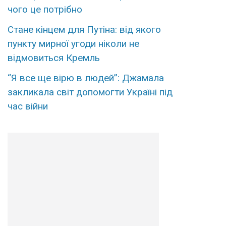
чого це потрібно
Стане кінцем для Путіна: від якого
пункту мирної угоди ніколи не
відмовиться Кремль
“Я все ще вірю в людей”: Джамала
закликала світ допомогти Україні під
час війни