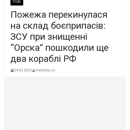
ПОДІЇ
Пожежа перекинулася
на склад боєприпасів:
ЗСУ при знищенні
“Орска” пошкодили ще
два кораблі РФ
24.03.2022
merezha.co