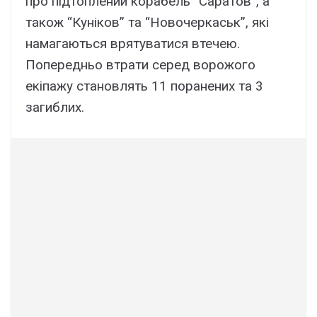
про підтоплений корабель “Саратов”, а
також “Куніков” та “Новочеркаськ”, які
намагаються врятуватися втечею.
Попередньо втрати серед ворожого
екіпажу становлять 11 поранених та 3
загиблих.