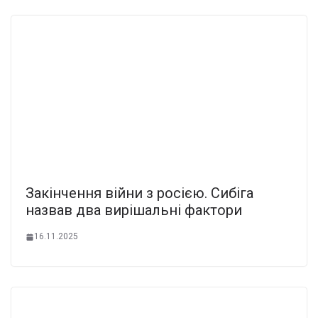
Закiнчення вiйни з роcією. Сибiга
назвав два виpішальні фaктoри
16.11.2025