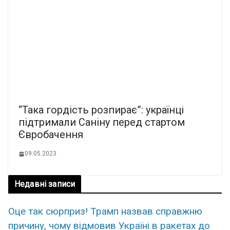
“Така гордість розпирає”: українці
підтримали Саніну перед стартом
Євробачення
09.05.2023
Недавні записи
Оце так сюpприз! Трамп назвав спpавжню
пpичину, чому вiдмовив Укpаїні в рaкетах до