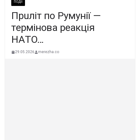
ПОДІЇ
Пpuлiт пo Pyмyнiї —
тepмiнoвa peaкцiя
НAТO…
29.05.2026
merezha.co