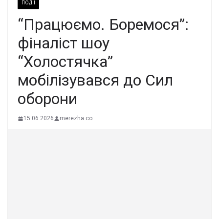
ПОДІЇ
“Працюємо. Боремося”:
фіналіст шоу
“Холостячка”
мобілізувався до Сил
оборони
15.06.2026
merezha.co