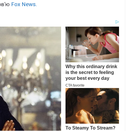
рв’ю
Fox News.