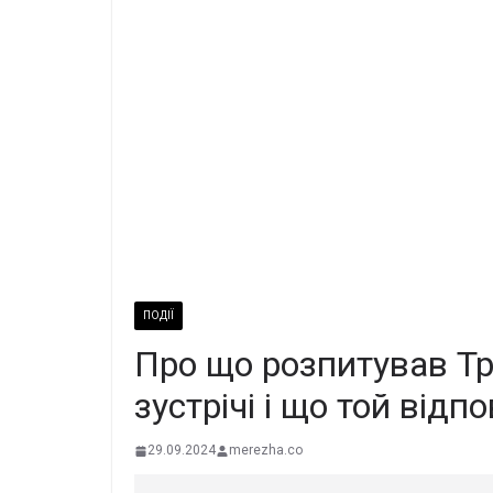
ПОДІЇ
Про що розпитував Тр
зустрічі і що той відпо
29.09.2024
merezha.co