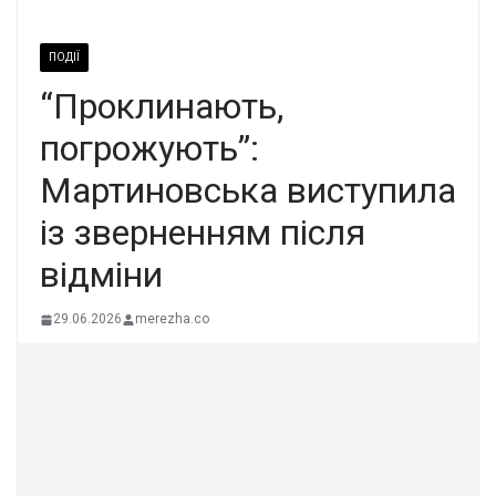
ПОДІЇ
“Проклинають,
погрожують”:
Мартиновська виступила
із зверненням після
відміни
29.06.2026
merezha.co