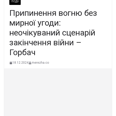
ПОДІЇ
Припинення вогню без
мирної угоди:
неочікуваний сценарій
закінчення війни –
Горбач
18.12.2024
merezha.co