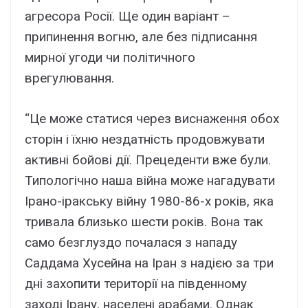
агресора Росії. Ще один варіант –
припинення вогню, але без підписання
мирної угоди чи політичного
врегулювання.
“Це може статися через виснаження обох
сторін і їхню нездатність продовжувати
активні бойові дії. Прецеденти вже були.
Типологічно наша війна може нагадувати
Ірано-іракську війну 1980-86-х років, яка
тривала близько шести років. Вона так
само безглуздо почалася з нападу
Саддама Хусейна на Іран з надією за три
дні захопити території на південному
заході Ірану, населені арабами. Однак