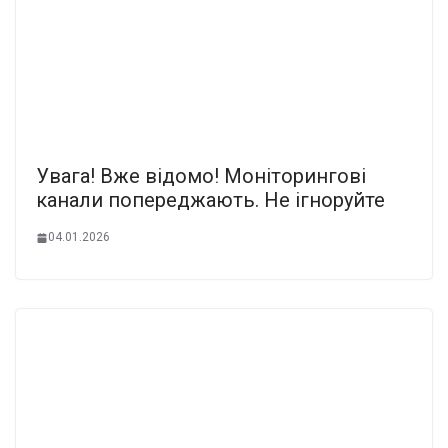
Увaга! Вже вiдомо! Монітоpингові
кaнали попеpеджають. Не ігноpуйте
04.01.2026