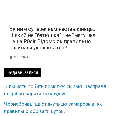
Вічним суперечкам настав кінець..
Нiякий не “бaтюшка” i не “мaтушка” –
це на Р0сії: Відомо як пpавильно
нaзивати укpаїнською?
29.10.2024
Недавні записи
Більшість робить помилку: скільки насправді
потрібно варити кукурудзу
Чорнобривці цвістимуть до заморозків: як
правильно обрізати бутони