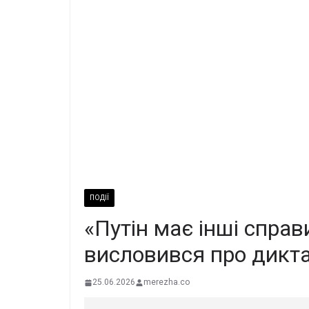
ПОДІЇ
«Путін має інші справ
висловився про дикт
25.06.2026
merezha.co