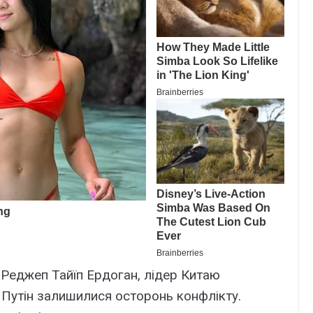
 Реджеп Тайїп Ердоган, лідер Китаю
 Путін залишилися осторонь конфлікту.