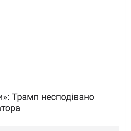
и»: Трамп несподівано
атора