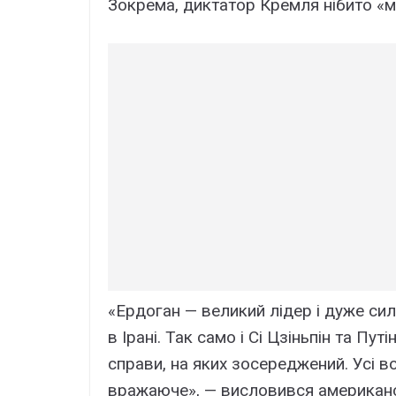
Зокрема, диктатор Кремля нібито «ма
«Ердоган — великий лідер і дуже сил
в Ірані. Так само і Сі Цзіньпін та П
справи, на яких зосереджений. Усі 
вражаюче», — висловився американс