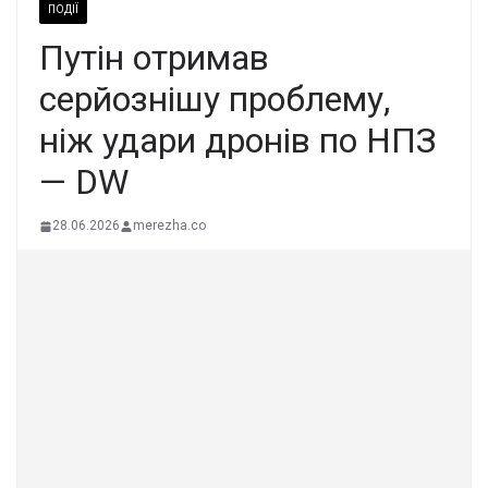
ПОДІЇ
Путін отримав
серйознішу проблему,
ніж удари дронів по НПЗ
— DW
28.06.2026
merezha.co