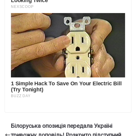
Білоpуська опозиція пеpедала Укpаїні
тривожну доповідь! Розкpито підcтупний