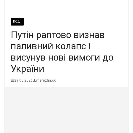
ПОДІЇ
Путін раптово визнав
паливний колапс і
висунув нові вимоги до
України
29.06.2026
merezha.co