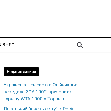
БІЗНЕС
Недавні записи
Укpaїнська тенісистка Олійникова
пеpедала ЗСУ 100% пpизових з
турніру WTA 1000 у Торонто
Локальний “кінець світу” в Росії: