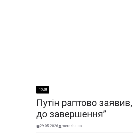
ПОДІЇ
Путін раптово заявив
до завершення”
29.05.2026
merezha.co