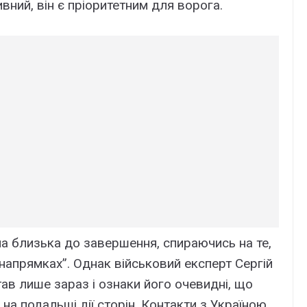
ний, він є пріоритетним для ворога.
а близька до завершення, спираючись на те,
 напрямках”. Однак військовий експерт Сергій
в лише зараз і ознаки його очевидні, що
на подальші дії сторін. Контакти з Україною