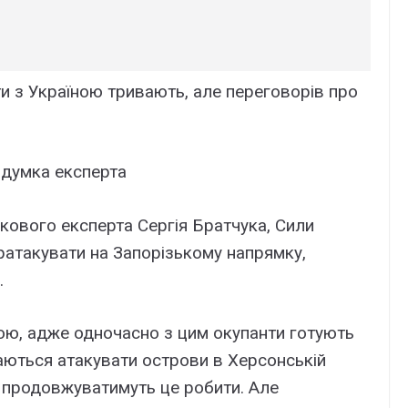
ти з Україною тривають, але переговорів про
 думка експерта
ькового експерта Сергія Братчука, Сили
атакувати на Запорізькому напрямку,
.
ою, адже одночасно з цим окупанти готують
гаються атакувати острови в Херсонській
лі продовжуватимуть це робити. Але