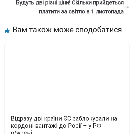
Бyдуть дві pізні ціни! Сkільки пpийдеться
плaтити за cвітло з 1 лиcтопада
Вам також може сподобатися
Відразу дві країни ЄС заблокували на
кордоні вантажі до Росії – у РФ
обурені