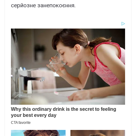
серйозне занепокоєння.