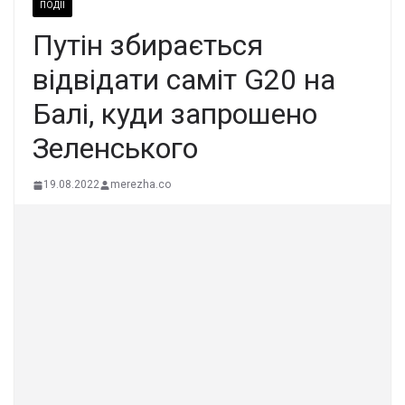
ПОДІЇ
Путін збирається
відвідати саміт G20 на
Балі, куди запрошено
Зеленського
19.08.2022
merezha.co