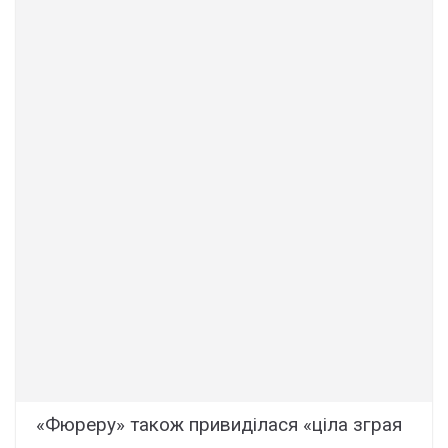
«Фюреру» також привиділася «ціла зграя