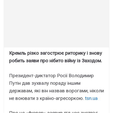
Кремль різко загострює риторику і знову
робить заяви про нібито війну із Заходом.
Президент-диктатор Росії Володимир
Путін дав зухвалу пораду іншим
державам, які він назвав ворогами, ніколи
не воювати з країно-агресоркою.
tsn.ua
Про це «фюрер» заявив під час зустрічі