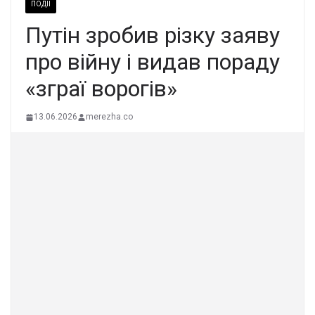
ПОДІЇ
Путін зробив різку заяву
про війну і видав пораду
«зграї ворогів»
13.06.2026
merezha.co