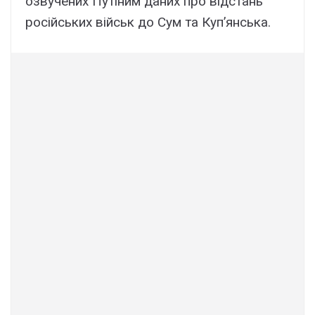
озвучених Путіним даних про відстань
російських військ до Сум та Куп’янська.