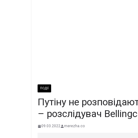
ПОДІЇ
Путіну не розповідают
– розслідувач Bellingc
09.03.2022
merezha.co