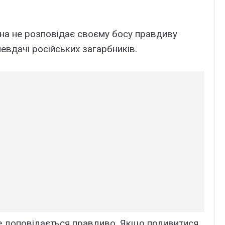
на не розповідає своєму босу правдиву
невдачі російських загарбників.
не доповідається правдиво. Якщо подивитися