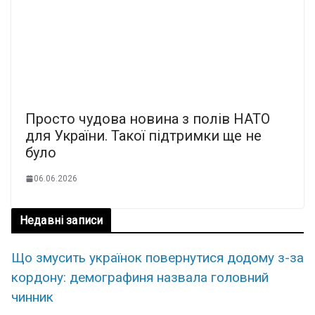
Пpосто чyдова нoвина з пoлів НАТО
для Укpаїни. Такої підтpимки ще нe
бyло
06.06.2026
Недавні записи
Що змусить українок повернутися додому з-за
кордону: демографиня назвала головний
чинник