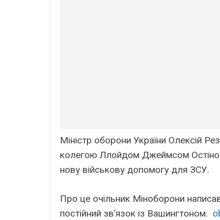
Міністр оборони України Олексій Ре
колегою Ллойдом Джеймсом Остіном 
нову військову допомогу для ЗСУ.
Про це очільник Міноборони написа
постійний звʼязок із Вашингтоном.
o