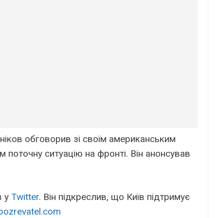
зніков обговорив зі своїм американським
поточну ситуацію на фронті. Він анонсував
в у
Twitter
. Він підкреслив, що Київ підтримує
bozrevatel.com