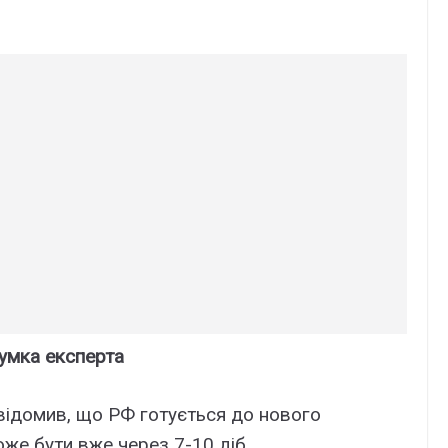
думка експерта
відомив, що РФ готується до нового
оже бути вже через 7-10 діб.