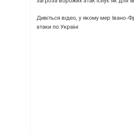
загроза ворожих атак існує як для Ів
Дивіться відео, у якому мер Івано-
атаки по Україні