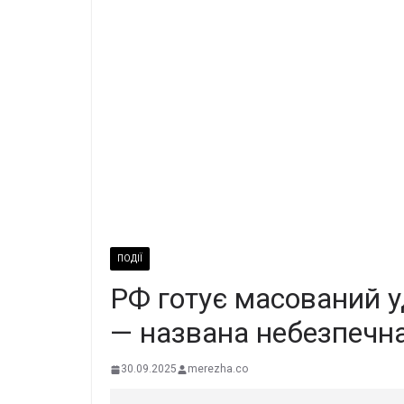
ПОДІЇ
РФ готує масований у
— названа небезпечн
30.09.2025
merezha.co