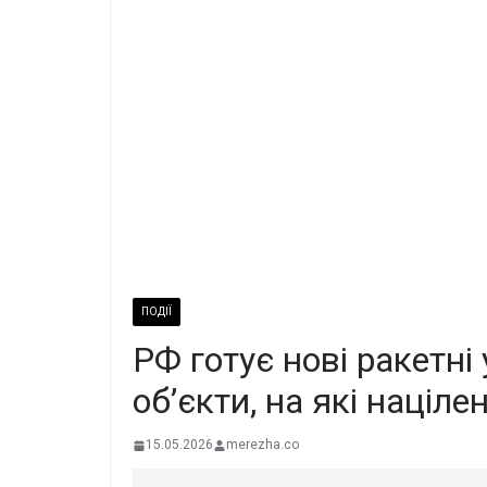
ПОДІЇ
РФ готує нові ракетні
об’єкти, на які націле
15.05.2026
merezha.co