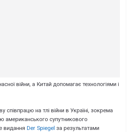
асної війни, а Китай допомагає технологіями і
 співпрацю на тлі війни в Україні, зокрема
єю американського супутникового
ке видання
Der Spiegel
за результатами