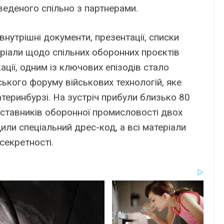
веденого спільно з партнерами.
нутрішні документи, презентації, списки
еріали щодо спільних оборонних проєктів
ації, одним із ключових епізодів стало
ького форуму військових технологій, яке
теринбурзі. На зустріч прибули близько 80
дставників оборонної промисловості двох
дили спеціальний дрес-код, а всі матеріали
секретності.