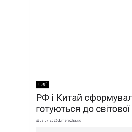
ПОДІЇ
РФ і Китай сформувал
готуються до світової 
09.07.2026
merezha.co