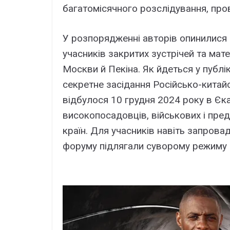
багатомісячного розслідування, про
У розпорядженні авторів опинилися в
учасників закритих зустрічей та мат
Москви й Пекіна. Як йдеться у публік
секретне засідання Російсько-китайс
відбулося 10 грудня 2024 року в Єка
високопосадовців, військових і пре
країн. Для учасників навіть запрова
форуму підлягали суворому режиму 