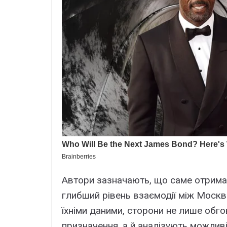
Автори зазначають, що саме отрима
глибший рівень взаємодії між Москво
їхніми даними, сторони не лише обг
призначення, а й аналізують можливі 