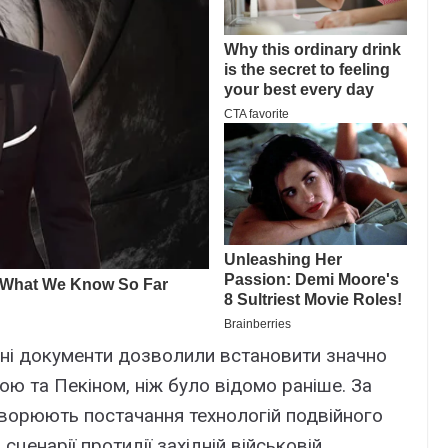
ні документи дозволили встановити значно
ю та Пекіном, ніж було відомо раніше. За
оворюють постачання технологій подвійного
сценарії протидії західній військовій