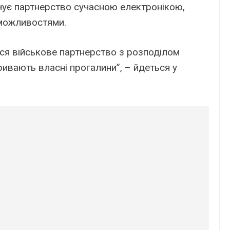
ечує партнерство сучасною електронікою,
 можливостями.
я військове партнерство з розподілом
ривають власні прогалини”, – йдеться у