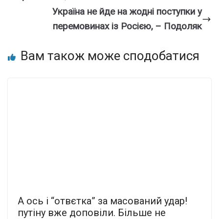
Україна не йде на жодні поступки у
перемовинах із Росією, – Подоляк
Вам також може сподобатися
А оcь і “отвєтка” за маcoваний удaр!
путiну вже допoвіли. Більше не