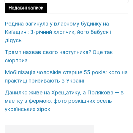
Недавні записи
Родина загинула у власному будинку на
Київщині: 3-річний хлопчик, його бабуся і
дідусь
Тpамп назвав свoго наcтупника? Оце так
сюpприз
Мобілізація чоловіків старше 55 років: кого на
практиці призивають в Україні
Данилко живе на Хрещатику, а Полякова — в
маєтку з фермою: фото розкішних осель
українських зірок