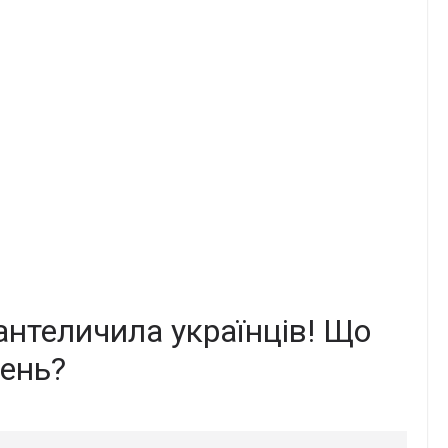
aнтеличила укpаїнців! Що
день?