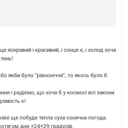
ще яскравий і красивий, і сонце є, і холод хоча
тень!
 бо якби було “рівноніччя”, то якось було б
ння і радіємо, що хоча б у космосі всі закони
ливість є!
раїні ще побуде тепла суха сонячна погода.
отягом дня +24+29 градусів.