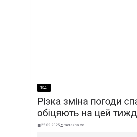
ПОДІЇ
Рiзка змiна погоди сп
обiцяють на цeй тиж
22.09.2025
merezha.co