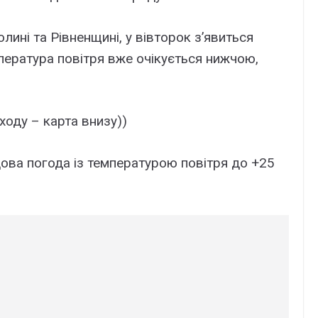
олині та Рівненщині, у вівторок з’явиться
пература повітря вже очікується нижчою,
ходу – карта внизу))
дова погода із температурою повітря до +25