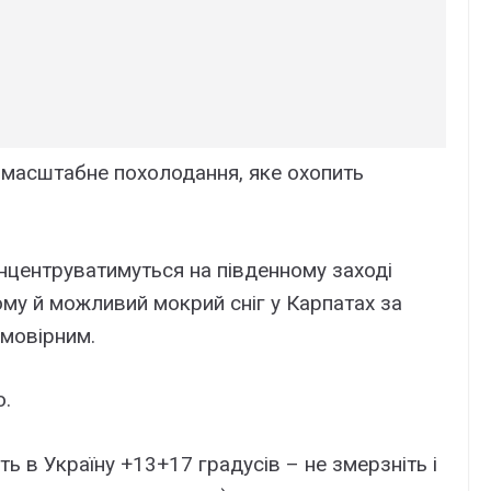
 масштабне похолодання, яке охопить
центруватимуться на південному заході
тому й можливий мокрий сніг у Карпатах за
мовірним.
о.
ть в Україну +13+17 градусів – не змерзніть і