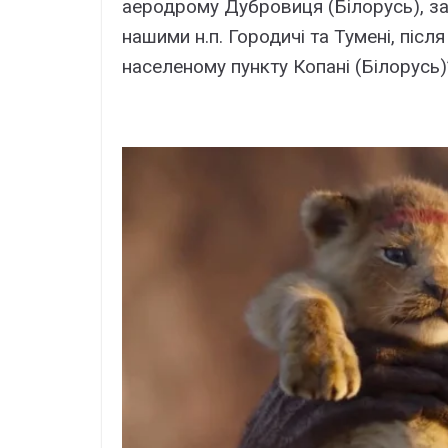
аеродрому Дубровиця (Білорусь), за
нашими н.п. Городичі та Тумені, піс
населеному пункту Копані (Білорусь)”