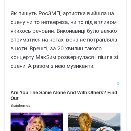
Як пишуть РосЗМП, артистка вийшла на
сцену чи то нетвереза, чи то під впливом
якихось речовин. Виконавиці було важко
втриматися на ногах, вона не потрапляла
в ноти. Врешті, за 20 хвилин такого
концерту МакSим розвернулася і пішла зі
сцени. А разом з нею музиканти.