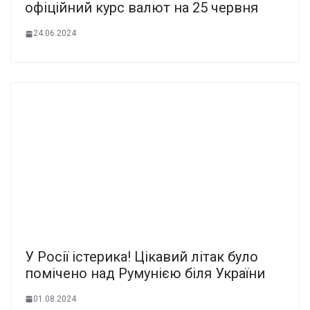
офіційний курс валют на 25 червня
24.06.2024
У Росії істеpика! Цiкавий лiтак було
помiчено над Румунією біля Укpаїни
01.08.2024