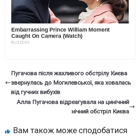
Пугачова після жахливого обстрілу Києва
звернулась до Могилевської, яка ховалась
від гучних вибухів
Алла Пугaчова відpеагувала на цинiчний
нiчний обcтріл Києва
Вам також може сподобатися