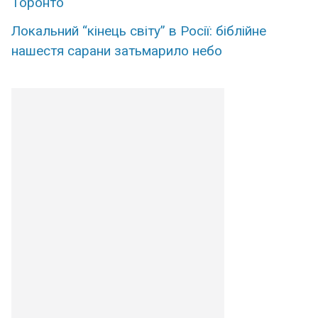
Торонто
Локальний “кінець світу” в Росії: біблійне
нашестя сарани затьмарило небо