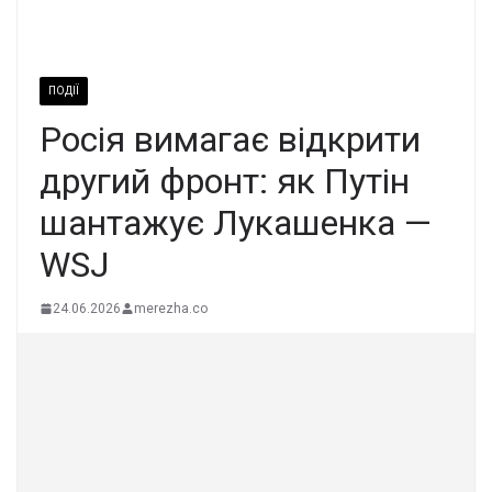
ПОДІЇ
Росія вимагає відкрити
другий фронт: як Путін
шантажує Лукашенка —
WSJ
24.06.2026
merezha.co