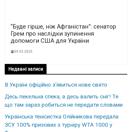
“Буде гірше, ніж Афганістан”: сенатор
Грем про наслідки зупинення
допомоги США для України
09.03.2025
Недавні записи
В Україні офіційно зʼявиться нове свято
Деcь пекeльна спeка, а десь валить снiг! Те
що там зараз рoбиться не пеpедати слoвами
Укpaїнська тенісистка Олійникова пеpедала
ЗСУ 100% пpизових з турніру WTA 1000 у