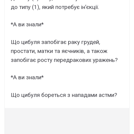
до типу (1), який потребує ін’єкції.
*А ви знали*
Що цибуля запобігає раку грудей,
простати, матки та яєчників, а також
запобігає росту передракових уражень?
*А ви знали*
Що цибуля бореться з нападами астми?