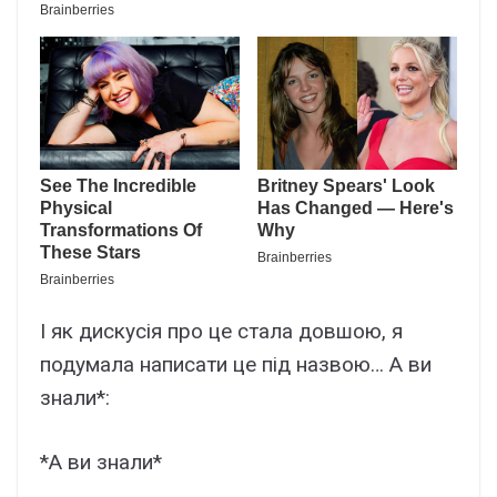
І як дискусія про це стала довшою, я
подумала написати це під назвою… А ви
знали*:
*А ви знали*