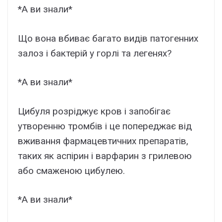
*А ви знали*
Що вона вбиває багато видів патогенних
залоз і бактерій у горлі та легенях?
*А ви знали*
Цибуля розріджує кров і запобігає
утворенню тромбів і це попереджає від
вживання фармацевтичних препаратів,
таких як аспірин і варфарин з грилевою
або смаженою цибулею.
*А ви знали*