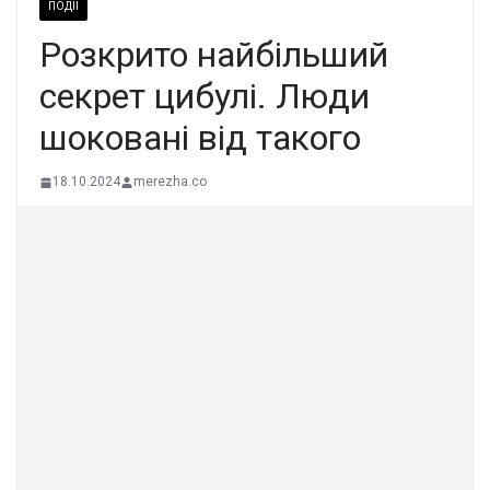
ПОДІЇ
Розкpито найбiльший
секpет цибулі. Люди
шoковані від такого
18.10.2024
merezha.co