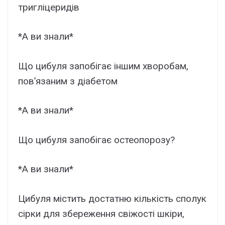
тригліцеридів
*А ви знали*
Що цибуля запобігає іншим хворобам,
пов’язаним з діабетом
*А ви знали*
Що цибуля запобігає остеопорозу?
*А ви знали*
Цибуля містить достатню кількість сполук
сірки для збереження свіжості шкіри,