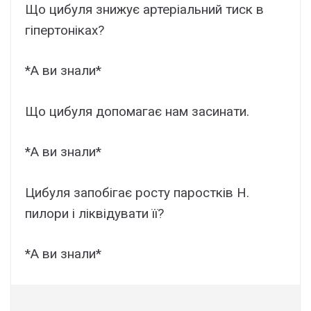
Що цибуля знижує артеріальний тиск в
гіпертоніках?
*А ви знали*
Що цибуля допомагає нам засинати.
*А ви знали*
Цибуля запобігає росту паростків H.
пилори і ліквідувати її?
*А ви знали*