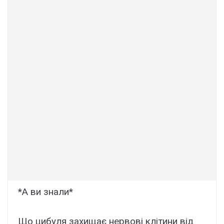
*А ви знали*
Що цибуля захищає нервові клітини від