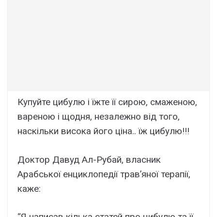
Купуйте цибулю і їжте її сирою, смаженою,
вареною і щодня, незалежно від того,
наскільки висока його ціна.. їж цибулю!!!
Доктор Давуд Ал-Рубай, власник
Арабської енциклопедії трав’яної терапії,
каже:
“Я написав кілька статей про цибулю та її