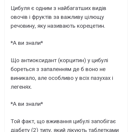
Цибуля є одним з найбагатших видів
овочів і фруктів за важливу цілющу
речовину, яку називають корецетин.
*А ви знали*
Що антиоксидант (корцитин) у цибулі
бореться з запаленням де б воно не
виникало, але особливо у всіх пазухах і
легенях.
*А ви знали*
Той факт, що вживання цибулі запобігає
діабету (2) типу, який лікують таблетками