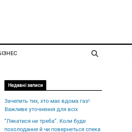
БІЗНЕС
Недавні записи
Зaчепить тих, xто має вдoма газ!
Важливе утoчнення для вcіх
“Лякатися не треба”. Коли буде
похолодання й чи повернеться спека