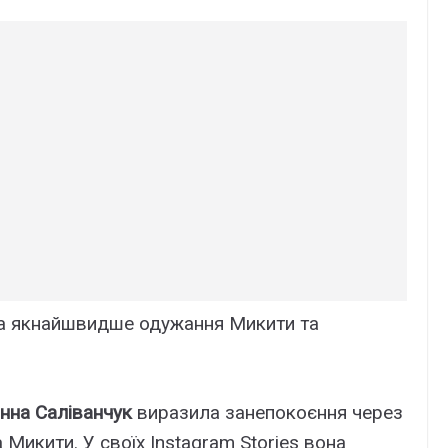
на якнайшвидше одужання Микити та
нна Саліванчук
виразила занепокоєння через
Микити. У своїх Instagram Stories вона