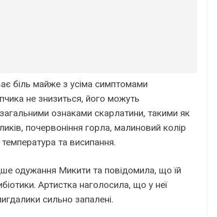
уває біль майже з усіма симптомами
пчика не знизиться, його можуть
я загальними ознаками скарлатини, такими як
ликів, почервоніння горла, малиновий колір
 температура та висипання.
ше одужання Микити та повідомила, що їй
іотики. Артистка наголосила, що у неї
мигдалики сильно запалені.