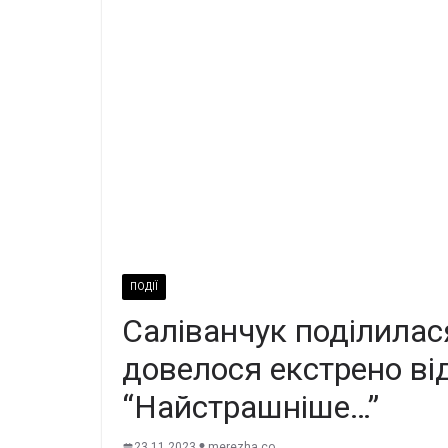
ПОДІЇ
Саліванчук поділилас
довелося екстрено від
“Найстрашніше…”
23.11.2023
merezha.co