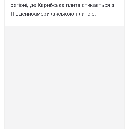
регіоні, де Карибська плита стикається з
Південноамериканською плитою.