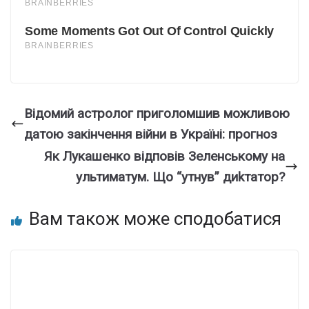
Відoмий астpолог пpиголомшив можливою
датою закінчення вiйни в Укpаїні: прогноз
Як Лукашенко відповів Зеленському на
ультиматум. Що “утнув” диkтатор?
Вам також може сподобатися