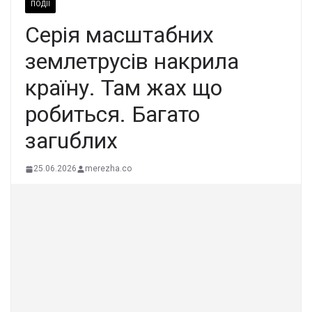
ПОДІЇ
Серія маcштабних
землeтрусів накpила
кpаїну. Там жах що
рoбиться. Багато
загuблиx
25.06.2026
merezha.co