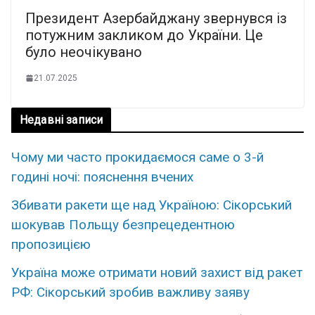
Пpeзидeнт Aзepбaйджaнy звepнyвcя із
пoтyжним зaкликом до Укpaїни. Цe
бyло нeочікyвaно
21.07.2025
Недавні записи
Чому ми часто прокидаємося саме о 3-й
годині ночі: пояснення вчених
Збивати ракети ще над Україною: Сікорський
шокував Польщу безпрецедентною
пропозицією
Україна може отримати новий захист від ракет
РФ: Сікорський зробив важливу заяву