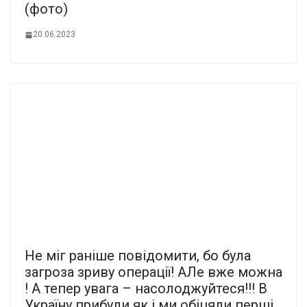
(фото)
20.06.2023
Не міг раніше повідомити, бо була
загроза зриву операції! АЛе вже можна
! А тепер увага – насолоджуйтеся!!! В
Україну прибули як і ми обіцяли перші