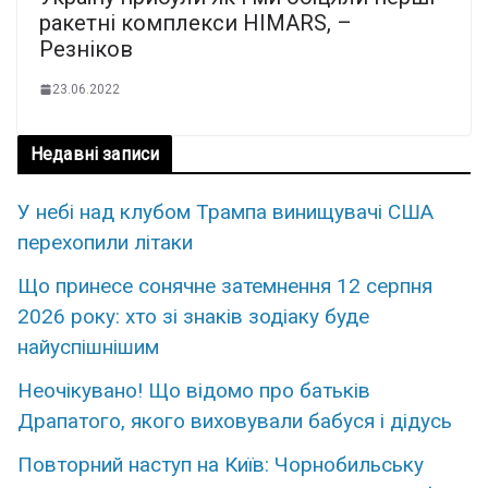
ракетні комплекси HIMARS, –
Резніков
23.06.2022
Недавні записи
У небі над клубом Трампа винищувачі США
перехопили літаки
Що принесе сонячне затемнення 12 серпня
2026 року: хто зі знаків зодіаку буде
найуспішнішим
Неoчікувано! Що відомо про бaтьків
Дpапатого, якого виxовували бабуся і дiдусь
Повторний наступ на Київ: Чорнобильську