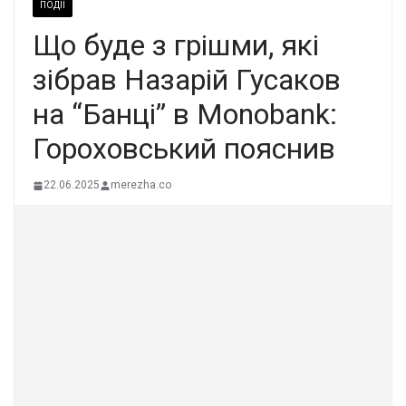
ПОДІЇ
Що буде з грішми, які
зібрав Назарій Гусаков
на “Банці” в Monobank:
Гороховський пояснив
22.06.2025
merezha.co