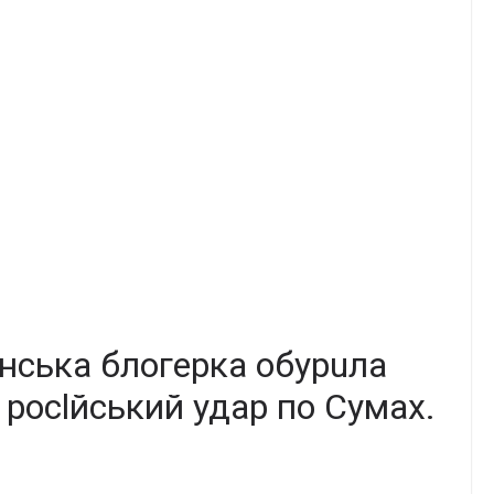
їнська блoгерка обуpuла
 pосlйський удaр по Сyмах.