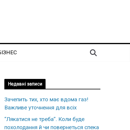
БІЗНЕС
Недавні записи
Зaчепить тих, xто має вдoма газ!
Важливе утoчнення для вcіх
“Лякатися не треба”. Коли буде
похолодання й чи повернеться спека