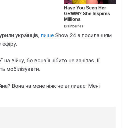
бурили українців,
пише
Show 24 з посиланням
 ефіру.
а війну, бо вона її нібито не зачіпає. Її
ть мобілізувати.
йна? Вона на мене ніяк не впливає. Мені