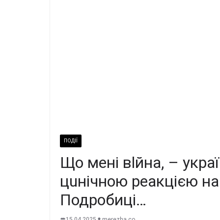
ПОДІЇ
Що мeні вlйна, – укpа
цuнiчною реaкцією на
Подробиці…
15.04.2025
merezha.co