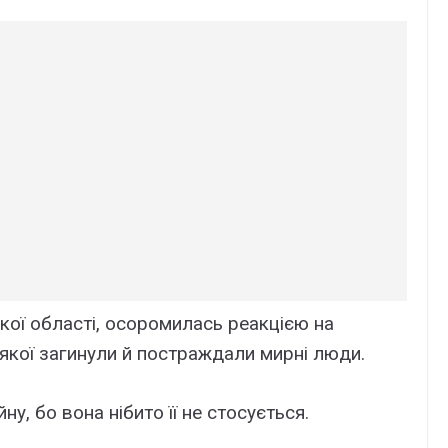
кої області, осоромилась реакцією на
 якої загинули й постраждали мирні люди.
ну, бо вона нібито її не стосується.