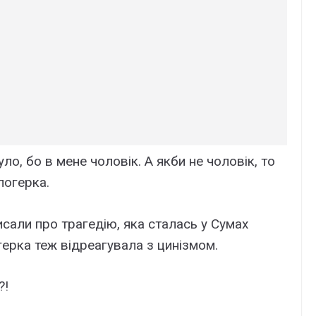
ло, бо в мене чоловік. А якби не чоловік, то
логерка.
исали про трагедію, яка сталась у Сумах
герка теж відреагувала з цинізмом.
?!