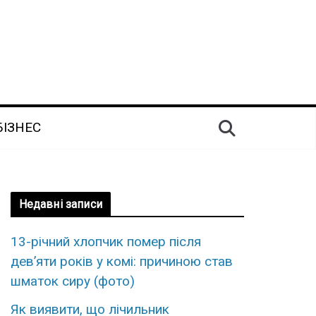
БІЗНЕС
Недавні записи
13-річний хлопчик помер після
дев’яти років у комі: причиною став
шматок сиру (фото)
Як виявити, що лiчильник