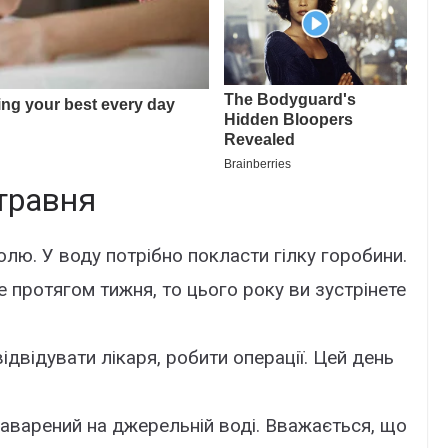
травня
лю. У воду потрібно покласти гілку горобини.
 протягом тижня, то цього року ви зустрінете
двідувати лікаря, робити операції. Цей день
заварений на джерельній воді. Вважається, що