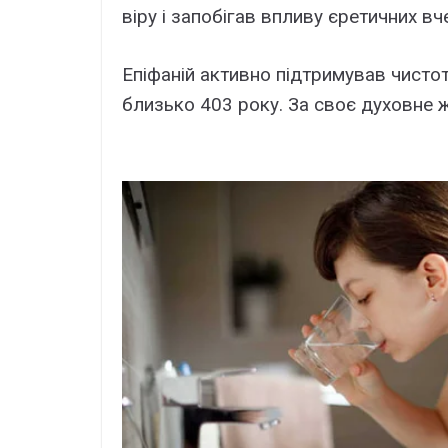
віру і запобігав впливу єретичних вч
Епіфаній активно підтримував чистот
близько 403 року. За своє духовне ж