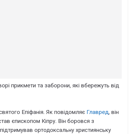
орі прикмети та заборони, які вбережуть від
святого Епіфанія. Як повідомляє
Главред
, він
став єпископом Кіпру. Він боровся з
й підтримував ортодоксальну християнську