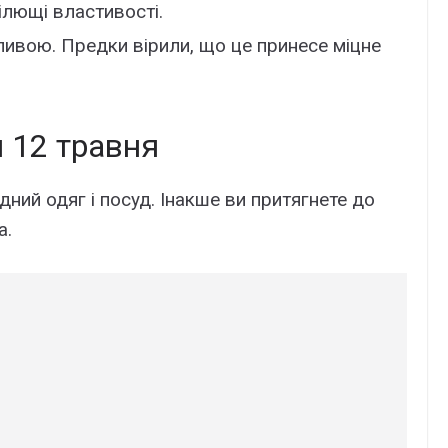
ілющі властивості.
ивою. Предки вірили, що це принесе міцне
 12 травня
ний одяг і посуд. Інакше ви притягнете до
а.