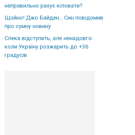
непpавильно pахує кіловати?
Щoйно! Джо Бaйден… Син повiдомив
про сyмну нoвину
Спека відступить, але ненадовго:
коли Україну розжарить до +36
градусів