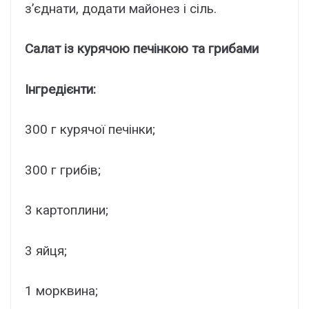
з’єднати, додати майонез і сіль.
Салат із курячою печінкою та грибами
Інгредієнти:
300 г курячої печінки;
300 г грибів;
3 картоплини;
3 яйця;
1 морквина;