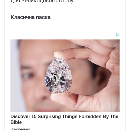
для великоднього столу.
Класична паска