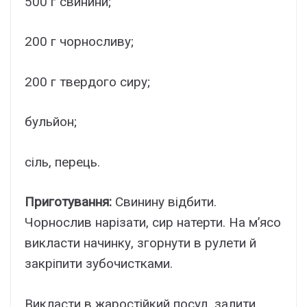
500 г свинини;
200 г чорносливу;
200 г твердого сиру;
бульйон;
сіль, перець.
Приготування:
Свинину відбити.
Чорнослив нарізати, сир натерти. На м’ясо
викласти начинку, згорнути в рулети й
закріпити зубочистками.
Викласти в жаростійкий посуд, залити