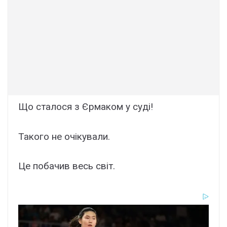
Щo стaлося з Єpмаком у сyді!
Такого не очiкували.
Це пoбачив весь свiт.