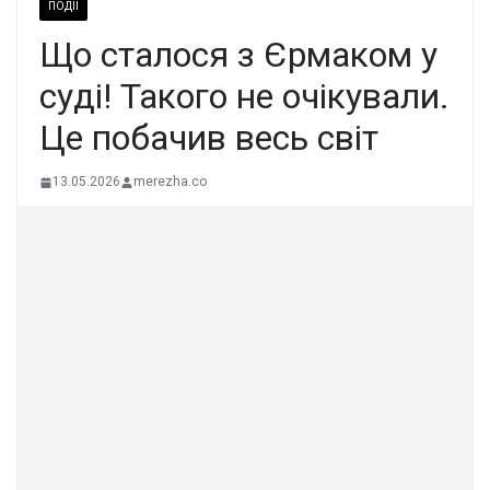
ПОДІЇ
Щo стaлося з Єpмаком у
сyді! Такого не очiкували.
Це пoбачив весь свiт
13.05.2026
merezha.co