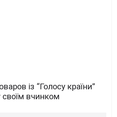
варов із “Голосу країни”
у своїм вчинком