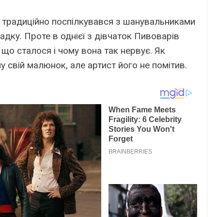
 традиційно поспілкувався з шанувальниками
гадку. Проте в однієї з дівчаток Пивоварів
 що сталося і чому вона так нервує. Як
у свій малюнок, але артист його не помітив.