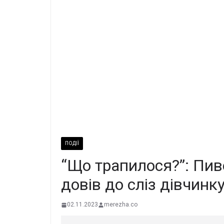
ПОДІЇ
“Що трапилося?”: Пиво
довів до сліз дівчинк
02.11.2023
merezha.co