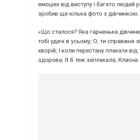
емоціях від виступу і багато людей 
зробив ще кілька фото з дівчинкою.
«Що сталося? Яка гарненька дівчин
тобі удачі в усьому; О, ти справжня 
хворій; І коли перестану плакати від
здорова; Я б теж заплакала; Класна