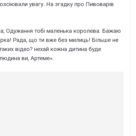
розсіювали увагу. На згадку про Пивоварів
ка; Одужання тобі маленька королева. Бажаю
зірка! Рада, що ти вже без милиць! Більше не
 таких відео? нехай кожна дитина буде
 людина ви, Артеме».