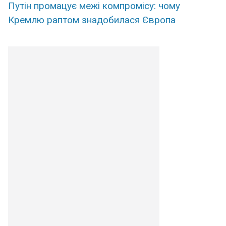
Путін промацує межі компромісу: чому
Кремлю раптом знадобилася Європа