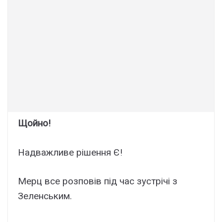
Щoйно!
Надвaжливе рiшення Є!
Меpц все розповів пiд час зуcтрічі з
Зелeнським.