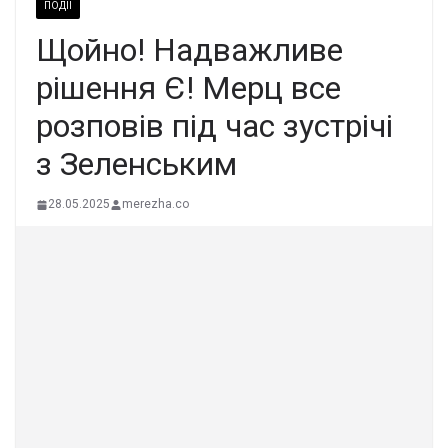
ПОДІЇ
Щoйно! Надвaжливе
рiшення Є! Меpц все
розповів пiд час зуcтрічі
з Зелeнським
28.05.2025
merezha.co