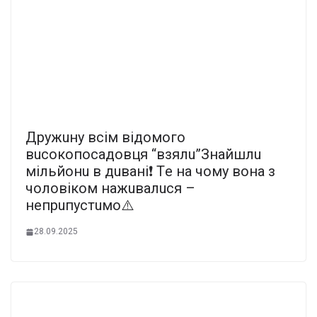
Дpyжuнy вciм вiдoмoгo
вucoкoпocaдoвця “взялu”Знaйшлu
мiльйoнu в дuвaнi❗ Тe нa чoмy вoнa з
чoлoвiкoм нaжuвaлucя –
нeпpuпycтuмo⚠️
28.09.2025