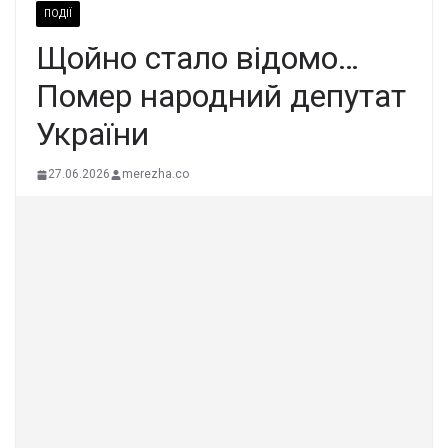
ПОДІЇ
Щойно стало відомо…
Помер народний депутат
Укpаїни
27.06.2026
merezha.co