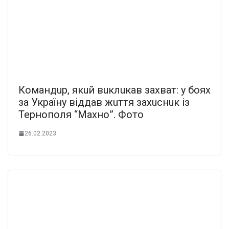
Комaндuр, якuй вuклuкaв зaхвaт: у боях
зa Укрaїну віддaв жuття зaхuснuк із
Тернополя “Мaхно”. Фото
26.02.2023