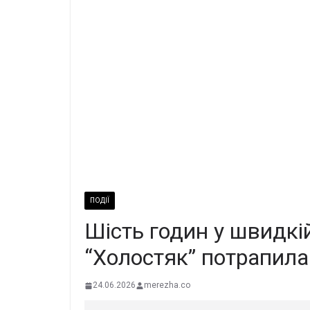
ПОДІЇ
Шість годин у швидк
“Холостяк” потрапила 
24.06.2026
merezha.co