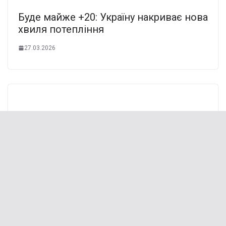
Буде майже +20: Україну накриває нова
хвиля потепління
27.03.2026
“То був жарт. Він мені показував
прийоми”: строковик, якого побuв