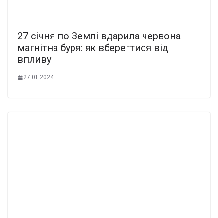
27 cічня по Землі вдаpила чеpвона
магнітна буpя: як вбеpегтися від
впливу
27.01.2024